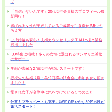
ズ
「自信がないんです」20代女性会員様のプロフィール撮
影同行！
選ばれる女性が実践しているご成婚を引き寄せる5つの
考え方
ご成婚後も安心！夫婦カウンセリング TIALLY様と業務
提携しました
IBJ特集に掲載！多くの女性に選ばれるサンマリエ浜松
のサポート
笑顔が素敵な27歳女性が婚活スタートです！
提携先の結婚式場・呉竹荘様の試食会に参加させて頂き
ました！
愛され女子が交際中に気をつけている５つのこと
仕事もプライベートも充実。誠実で穏やかな30代男性が
婚活スタート！