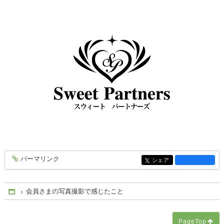
パーマリンク
entry1770
シェア
entry1770
会員さまの写真撮影で感じたこと
Home
PageTop