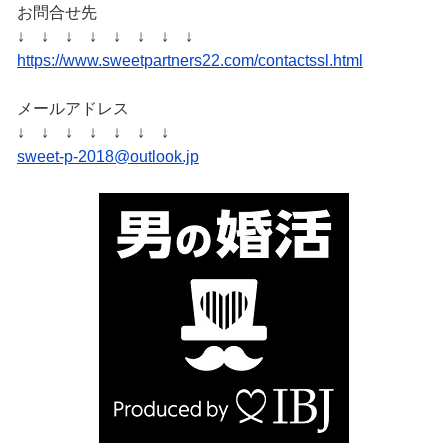
お問合せ先
↓ ↓ ↓ ↓ ↓ ↓ ↓ ↓
https://www.sweetpartners22.com/contactssl.html
メールアドレス
↓ ↓ ↓ ↓ ↓ ↓ ↓
sweet-p-2018@outlook.jp