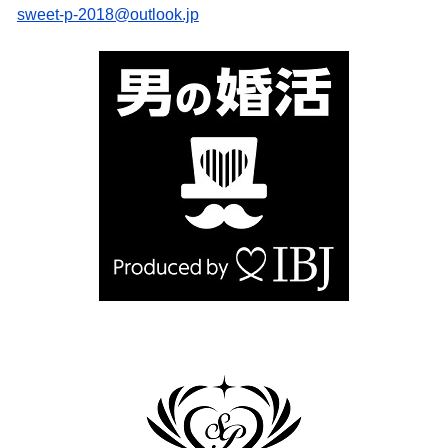
sweet-p-2018@outlook.jp