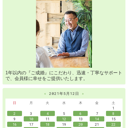
1年以内の『ご成婚』にこだわり、迅速・丁寧なサポート
で、会員様に幸せをご提供いたします。
«
2021年5月12日
»
日
月
火
水
木
金
土
1
2
3
4
5
6
7
8
9
10
11
12
13
14
15
16
17
18
19
20
21
22