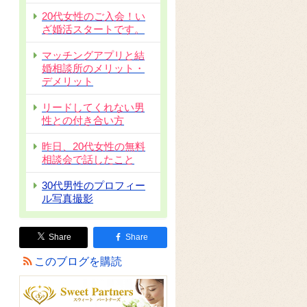
20代女性のご入会！い
ざ婚活スタートです。
マッチングアプリと結
婚相談所のメリット・
デメリット
リードしてくれない男
性との付き合い方
昨日、20代女性の無料
相談会で話したこと
30代男性のプロフィー
ル写真撮影
Share
Share
このブログを購読