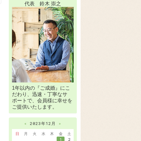
代表 鈴木 崇之
1年以内の『ご成婚』にこ
だわり、迅速・丁寧なサ
ポートで、会員様に幸せを
ご提供いたします。
«
2023年12月
»
日
月
火
水
木
金
土
1
2