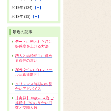
2019年 (134)
2018年 (19)
最近の記事
デートに誘われた時に
好感度を上げる方法
恋人と結婚相手に求め
る条件の違い
20代女性のプロフィー
ル写真撮影同行
クリスマス時期のお見
合いアドバイス
【実録】30歳～34歳 ご
成婚までのお見合い回
数と交際人数