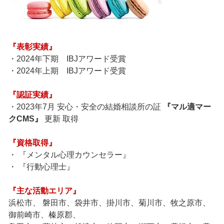
『表彰実績』
・2024年下期 IBJアワード受賞
・2024年上期 IBJアワード受賞
『認証実績』
・2023年7月 安心・安全の結婚相談所の証
『マル適マー
クCMS』
更新 取得
『資格取得』
・ 『メンタル心理カウンセラー』
・ 『行動心理士』
『主な活動エリア』
浜松市、 磐田市、袋井市、掛川市、菊川市、牧之原市、
御前崎市、榛原郡、