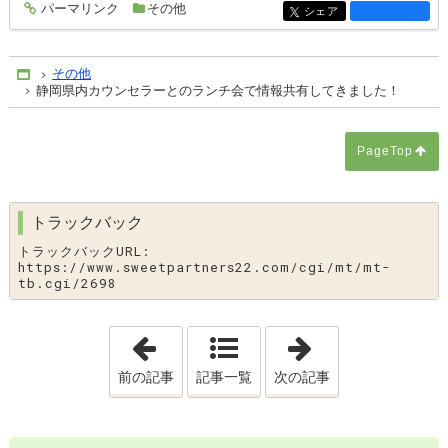
パーマリンク
その他
entry2712
シェア
entry2712
その他
Home
静岡県内カウンセラーとのランチ会で情報共有してきました！
PageTop
トラックバック
トラックバックURL:
https://www.sweetpartners22.com/cgi/mt/mt-
tb.cgi/2698
「
12月婚活スタート！男性会員様のプロ
「
【41歳男性
前の記事
記事一覧
次の記事