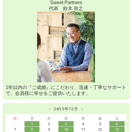
Sweet Partners
代表 鈴木 崇之
1年以内の『ご成婚』にこだわり、迅速・丁寧なサポート
で、会員様に幸せをご提供いたします。
«
2025年12月
»
日
月
火
水
木
金
土
1
2
3
4
5
6
7
8
9
10
11
12
13