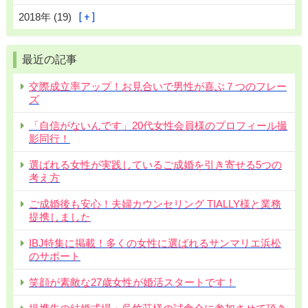
2018年 (19)
最近の記事
交際成立率アップ！お見合いで男性が喜ぶ７つのフレー
ズ
「自信がないんです」20代女性会員様のプロフィール撮
影同行！
選ばれる女性が実践しているご成婚を引き寄せる5つの
考え方
ご成婚後も安心！夫婦カウンセリング TIALLY様と業務
提携しました
IBJ特集に掲載！多くの女性に選ばれるサンマリエ浜松
のサポート
笑顔が素敵な27歳女性が婚活スタートです！