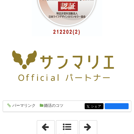
パーマリンク
婚活のコツ
entry2708
シェア
entry2708
「2025年12月 3日」
「2025年12月 8