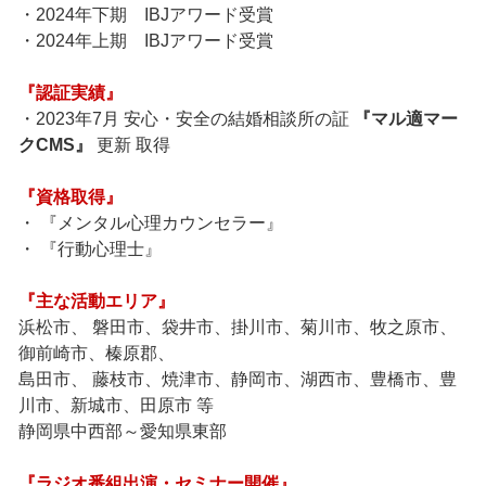
・2024年下期 IBJアワード受賞
・2024年上期 IBJアワード受賞
『認証実績』
・2023年7月 安心・安全の結婚相談所の証
『マル適マー
クCMS』
更新 取得
『資格取得』
・ 『メンタル心理カウンセラー』
・ 『行動心理士』
『主な活動エリア』
浜松市、 磐田市、袋井市、掛川市、菊川市、牧之原市、
御前崎市、榛原郡、
島田市、 藤枝市、焼津市、静岡市、湖西市、豊橋市、豊
川市、新城市、田原市 等
静岡県中西部～愛知県東部
『ラジオ番組出演・セミナー開催』