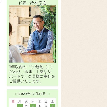
代表 鈴木 崇之
1年以内の『ご成婚』にこ
だわり、迅速・丁寧なサ
ポートで、会員様に幸せを
ご提供いたします。
«
2025年12月30日
»
日
月
火
水
木
金
土
1
2
3
4
5
6