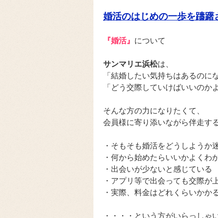
婚活のはじめの一歩を躊躇
『婚活』
について
サンマリエ浜松
は、
「結婚したい気持ちはあるのに
「どう交際していけばいいのか
そんな方の力になりたくて、
会員様に寄り添いながら伴走す
・そもそも婚活をどうしようか
・何から始めたらいいかよくわ
・出会いが少ないと感じている
・アプリ等で出会っても交際が
・実際、料金はどれくらいかか
・・・・という方がいらっしゃ