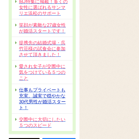
IBJ特集に掲載！多くの
女性に選ばれるサンマ
リエ浜松のサポート
笑顔が素敵な27歳女性
が婚活スタートです！
提携先の結婚式場・呉
竹荘様の試食会に参加
させて頂きました！
愛され女子が交際中に
気をつけている５つの
こと
仕事もプライベートも
充実。誠実で穏やかな
30代男性が婚活スター
ト！
交際中に大切にしたい
５つのスピード