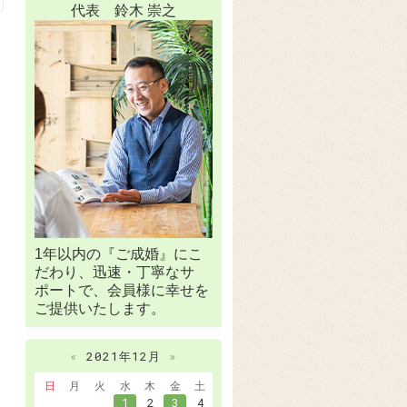
代表 鈴木 崇之
1年以内の『ご成婚』にこ
だわり、迅速・丁寧なサ
ポートで、会員様に幸せを
ご提供いたします。
«
2021年12月
»
日
月
火
水
木
金
土
1
2
3
4