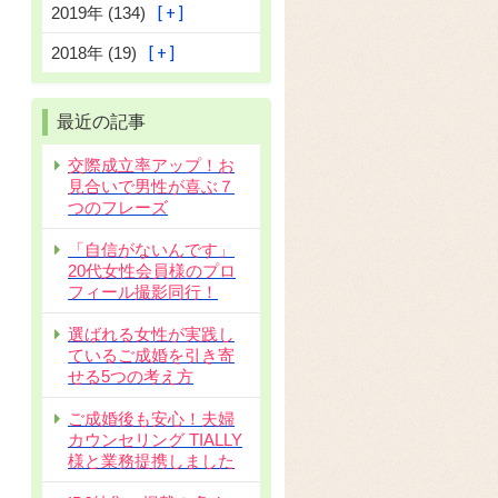
2019年 (134)
2018年 (19)
最近の記事
交際成立率アップ！お
見合いで男性が喜ぶ７
つのフレーズ
「自信がないんです」
20代女性会員様のプロ
フィール撮影同行！
選ばれる女性が実践し
ているご成婚を引き寄
せる5つの考え方
ご成婚後も安心！夫婦
カウンセリング TIALLY
様と業務提携しました