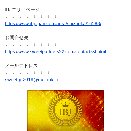
IBJエリアページ
↓ ↓ ↓ ↓ ↓ ↓ ↓ ↓
https://www.ibjapan.com/area/shizuoka/56588/
お問合せ先
↓ ↓ ↓ ↓ ↓ ↓ ↓ ↓
https://www.sweetpartners22.com/contactssl.html
メールアドレス
↓ ↓ ↓ ↓ ↓ ↓ ↓
sweet-p-2018@outlook.jp