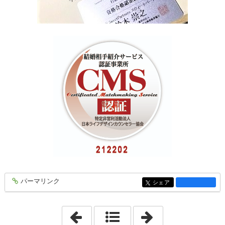
パーマリンク
entry1898
シェア
entry1898
「2021年12月 9日」
「2021年12月13