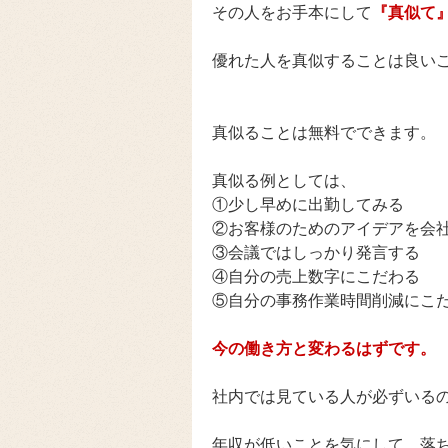
その人をお手本にして
『真似て
優れた人を真似することは良い
真似ることは無料でできます。
真似る例としては、
①少し早めに出勤してみる
②お客様のためのアイデアを会
③会議ではしっかり発言する
④自分の売上数字にこだわる
⑤自分の事務作業時間削減にこ
今の働き方と変わるはずです。
社内では見ている人が必ずいる
年収が低いことを気にして、落