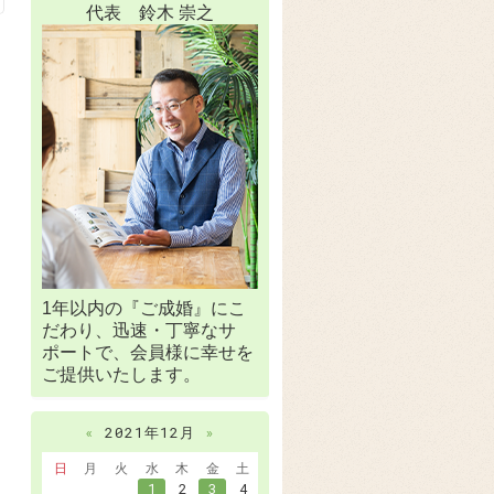
代表 鈴木 崇之
1年以内の『ご成婚』にこ
だわり、迅速・丁寧なサ
ポートで、会員様に幸せを
ご提供いたします。
«
2021年12月
»
日
月
火
水
木
金
土
1
2
3
4