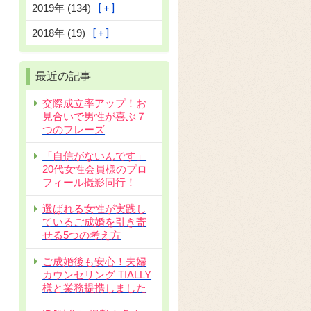
2019年 (134)
2018年 (19)
最近の記事
交際成立率アップ！お
見合いで男性が喜ぶ７
つのフレーズ
「自信がないんです」
20代女性会員様のプロ
フィール撮影同行！
選ばれる女性が実践し
ているご成婚を引き寄
せる5つの考え方
ご成婚後も安心！夫婦
カウンセリング TIALLY
様と業務提携しました