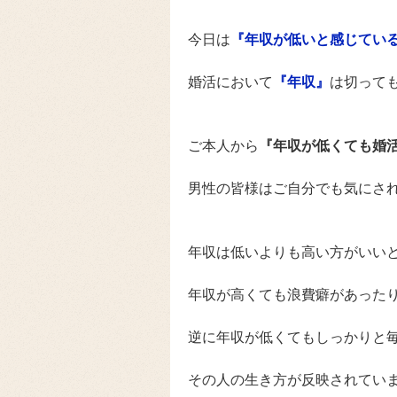
今日は
『年収が低いと感じてい
婚活において
『年収』
は切って
ご本人から
『年収が低くても婚
男性の皆様はご自分でも気にさ
年収は低いよりも高い方がいい
年収が高くても浪費癖があった
逆に年収が低くてもしっかりと
その人の生き方が反映されてい