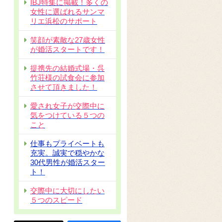
IBJ特集に掲載！多くの
女性に選ばれるサンマ
リエ浜松のサポート
笑顔が素敵な27歳女性
が婚活スタートです！
提携先の結婚式場・呉
竹荘様の試食会に参加
させて頂きました！
愛され女子が交際中に
気をつけている５つの
こと
仕事もプライベートも
充実。誠実で穏やかな
30代男性が婚活スター
ト！
交際中に大切にしたい
５つのスピード