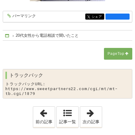
パーマリンク
entry1893
シェア
entry1893
20代女性から電話相談で聞いたこと
Home
PageTop
トラックバック
トラックバックURL:
https://www.sweetpartners22.com/cgi/mt/mt-
tb.cgi/1879
「
見えないライバルから勝ち残るための
「
この週末の会
前の記事
記事一覧
次の記事