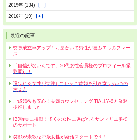
2019年 (134)
2018年 (19)
最近の記事
交際成立率アップ！お見合いで男性が喜ぶ７つのフレー
ズ
「自信がないんです」20代女性会員様のプロフィール撮
影同行！
選ばれる女性が実践しているご成婚を引き寄せる5つの
考え方
ご成婚後も安心！夫婦カウンセリング TIALLY様と業務
提携しました
IBJ特集に掲載！多くの女性に選ばれるサンマリエ浜松
のサポート
笑顔が素敵な27歳女性が婚活スタートです！