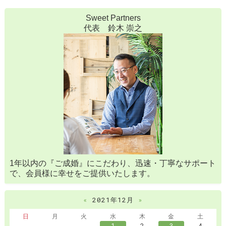
Sweet Partners
代表 鈴木 崇之
1年以内の『ご成婚』にこだわり、迅速・丁寧なサポート
で、会員様に幸せをご提供いたします。
«
2021年12月
»
日
月
火
水
木
金
土
1
2
3
4