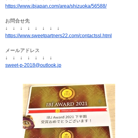
https://www.ibjapan.com/area/shizuoka/56588/
お問合せ先
↓ ↓ ↓ ↓ ↓ ↓ ↓ ↓
https://www.sweetpartners22.com/contactssl.html
メールアドレス
↓ ↓ ↓ ↓ ↓ ↓ ↓
sweet-p-2018@outlook.jp