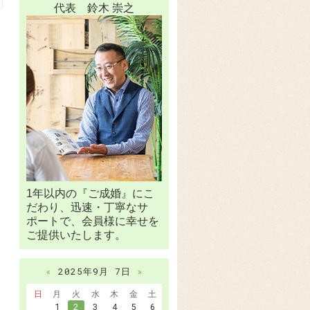
代表 鈴木 崇之
1年以内の『ご成婚』にこ
だわり、迅速・丁寧なサ
ポートで、会員様に幸せを
ご提供いたします。
«
2025年9月 7日
»
日
月
火
水
木
金
土
1
2
3
4
5
6