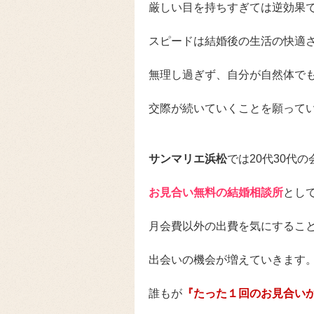
厳しい目を持ちすぎては逆効果
スピードは結婚後の生活の快適
無理し過ぎず、自分が自然体で
交際が続いていくことを願って
サンマリエ浜松
では20代30代
お見合い無料の結婚相談所
とし
月会費以外の出費を気にするこ
出会いの機会が増えていきます
誰もが
『たった１回のお見合い