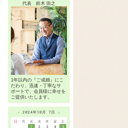
代表 鈴木 崇之
1年以内の『ご成婚』にこ
だわり、迅速・丁寧なサ
ポートで、会員様に幸せを
ご提供いたします。
«
2024年10月 7日
»
日
月
火
水
木
金
土
1
2
3
4
5