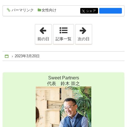
パーマリンク
女性向け
entry2157
シェア
entry2157
「2023年3月17日」
「2023年3月22日
前の日
記事一覧
次の日
2023年3月20日
Home
Sweet Partners
代表 鈴木 崇之