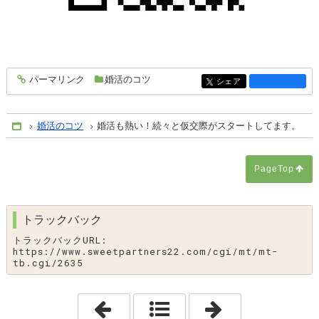
パーマリンク
婚活のコツ
entry2649
シェア
entry2649
婚活のコツ
婚活も熱い！続々と仮交際がスタートしてます。
Home
PageTop
トラックバック
トラックバックURL:
https://www.sweetpartners22.com/cgi/mt/mt-
tb.cgi/2635
「
なぜ婚活疲れしてしまうのか？
「
【ご成婚報告
」