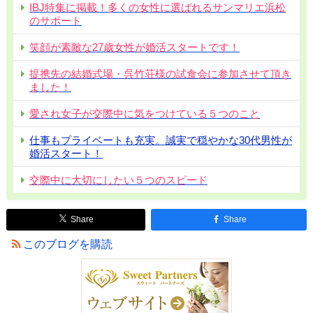
IBJ特集に掲載！多くの女性に選ばれるサンマリエ浜松
のサポート
笑顔が素敵な27歳女性が婚活スタートです！
提携先の結婚式場・呉竹荘様の試食会に参加させて頂き
ました！
愛され女子が交際中に気をつけている５つのこと
仕事もプライベートも充実。誠実で穏やかな30代男性が
婚活スタート！
交際中に大切にしたい５つのスピード
Share
Share
このブログを購読