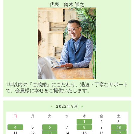
代表 鈴木 崇之
1年以内の『ご成婚』にこだわり、迅速・丁寧なサポート
で、会員様に幸せをご提供いたします。
«
2022年9月
»
日
月
火
水
木
金
土
1
2
3
4
5
6
7
8
9
10
11
12
13
14
15
16
17