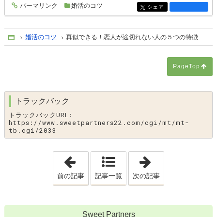
パーマリンク
婚活のコツ
entry2047
シェア
entry2047
婚活のコツ
真似できる！恋人が途切れない人の５つの特徴
Home
PageTop
トラックバック
トラックバックURL:
https://www.sweetpartners22.com/cgi/mt/mt-
tb.cgi/2033
「
女性から好感を持たれる男性はこのひと
「
無意識だとヤ
前の記事
記事一覧
次の記事
Sweet Partners