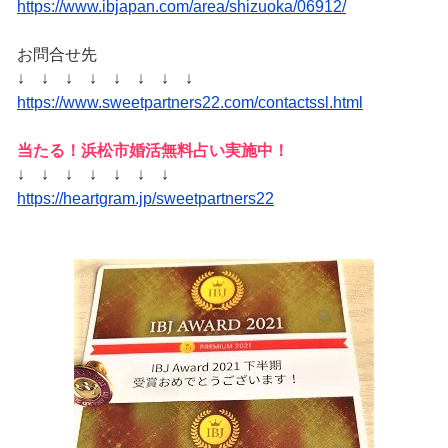
https://www.ibjapan.com/area/shizuoka/06912/
お問合せ先
↓ ↓ ↓ ↓ ↓ ↓ ↓ ↓
https://www.sweetpartners22.com/contactssl.html
当たる！浜松市婚活無料占い実施中！
↓ ↓ ↓ ↓ ↓ ↓ ↓
https://heartgram.jp/sweetpartners22