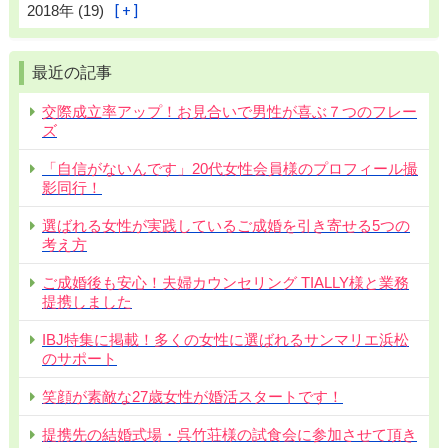
2018年 (19)
最近の記事
交際成立率アップ！お見合いで男性が喜ぶ７つのフレー
ズ
「自信がないんです」20代女性会員様のプロフィール撮
影同行！
選ばれる女性が実践しているご成婚を引き寄せる5つの
考え方
ご成婚後も安心！夫婦カウンセリング TIALLY様と業務
提携しました
IBJ特集に掲載！多くの女性に選ばれるサンマリエ浜松
のサポート
笑顔が素敵な27歳女性が婚活スタートです！
提携先の結婚式場・呉竹荘様の試食会に参加させて頂き